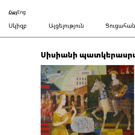
Հայ
Eng
Սկիզբ
Այցելություն
Ցուցահան
Սիսիանի պատկերասր