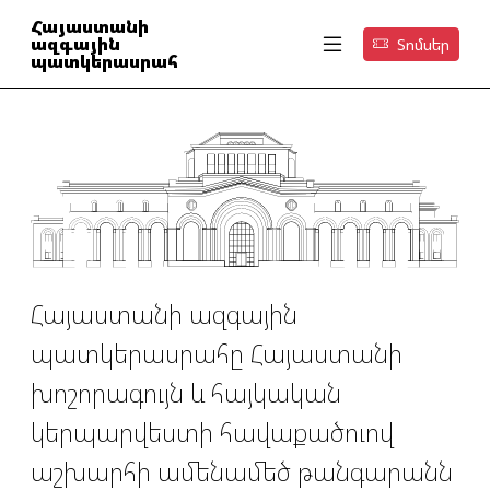
Հայաստանի
ազգային
Տոմսեր
պատկերասրահ
Հայաստանի ազգային
պատկերասրահը Հայաստանի
խոշորագույն և հայկական
կերպարվեստի հավաքածուով
աշխարհի ամենամեծ թանգարանն